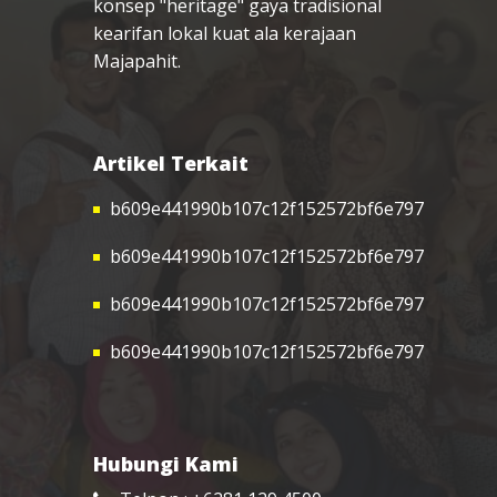
konsep "heritage" gaya tradisional
kearifan lokal kuat ala kerajaan
Majapahit.
Artikel Terkait
b609e441990b107c12f152572bf6e797
b609e441990b107c12f152572bf6e797
b609e441990b107c12f152572bf6e797
b609e441990b107c12f152572bf6e797
Hubungi Kami