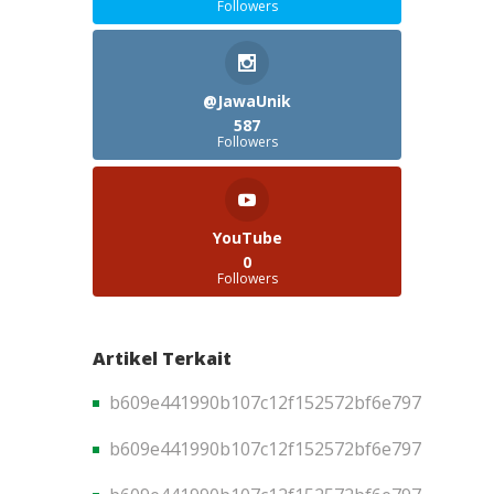
Followers
@JawaUnik
587
Followers
YouTube
0
Followers
Artikel Terkait
b609e441990b107c12f152572bf6e797
b609e441990b107c12f152572bf6e797