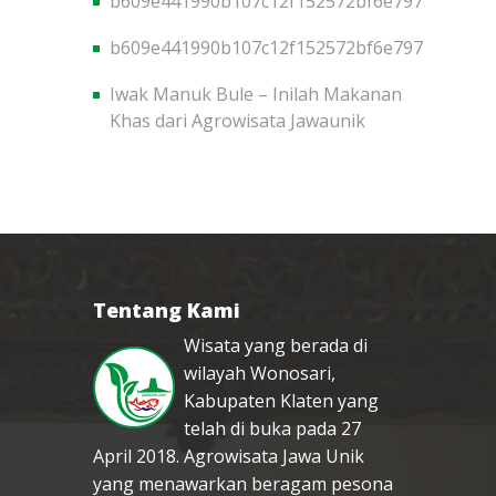
b609e441990b107c12f152572bf6e797
b609e441990b107c12f152572bf6e797
Iwak Manuk Bule – Inilah Makanan
Khas dari Agrowisata Jawaunik
Tentang Kami
Wisata yang berada di
wilayah Wonosari,
Kabupaten Klaten yang
telah di buka pada 27
April 2018. Agrowisata Jawa Unik
yang menawarkan beragam pesona