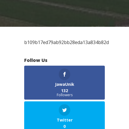
b109b17ed79ab92bb28eda13a834b82d
Follow Us
JawaUnik
132
Followers
Twitter
0