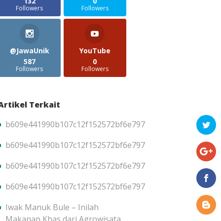
132
0
Followers
Followers
@JawaUnik
YouTube
587
0
Followers
Followers
Artikel Terkait
b609e441990b107c12f152572bf6e797
b609e441990b107c12f152572bf6e797
b609e441990b107c12f152572bf6e797
b609e441990b107c12f152572bf6e797
Iwak Manuk Bule – Inilah
Makanan Khas dari Agrowisata