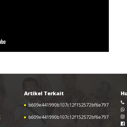
Artikel Terkait
Hu
b609e441990b107c12f152572bf6e797
g
b609e441990b107c12f152572bf6e797