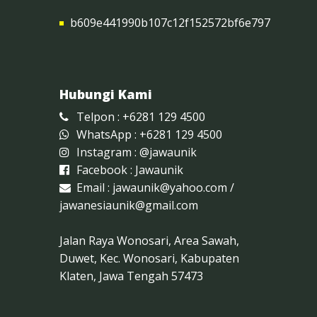
b609e441990b107c12f152572bf6e797
Hubungi Kami
Telpon : +6281 129 4500
WhatsApp : +6281 129 4500
Instagram :
@jawaunik
Facebook :
Jawaunik
Email :
jawaunik@yahoo.com
/
jawanesiaunik@gmail.com
Jalan Raya Wonosari, Area Sawah,
Duwet, Kec. Wonosari, Kabupaten
Klaten, Jawa Tengah 57473