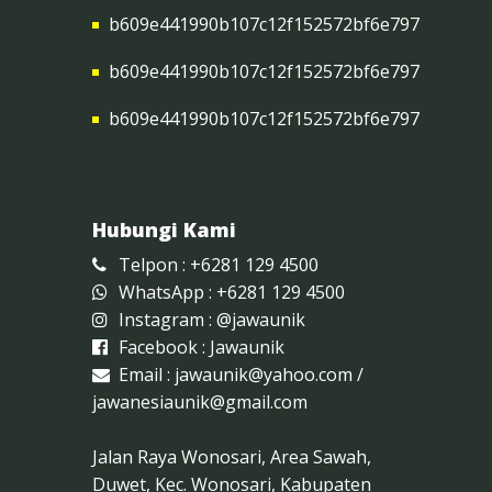
b609e441990b107c12f152572bf6e797
b609e441990b107c12f152572bf6e797
b609e441990b107c12f152572bf6e797
Hubungi Kami
Telpon : +6281 129 4500
WhatsApp : +6281 129 4500
Instagram :
@jawaunik
Facebook :
Jawaunik
Email :
jawaunik@yahoo.com
/
jawanesiaunik@gmail.com
Jalan Raya Wonosari, Area Sawah,
Duwet, Kec. Wonosari, Kabupaten