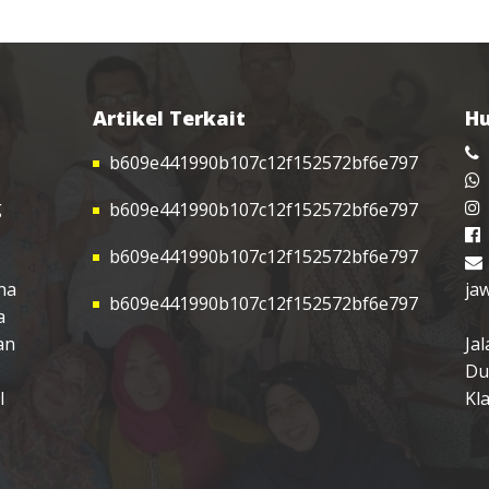
Artikel Terkait
Hu
b609e441990b107c12f152572bf6e797
g
b609e441990b107c12f152572bf6e797
b609e441990b107c12f152572bf6e797
na
ja
b609e441990b107c12f152572bf6e797
a
an
Ja
Du
l
Kl