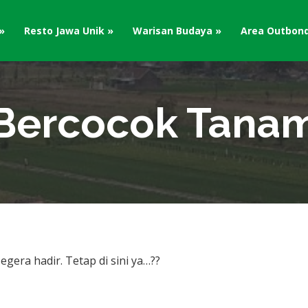
Resto Jawa Unik
Warisan Budaya
Area Outbon
Bercocok Tana
gera hadir. Tetap di sini ya…??