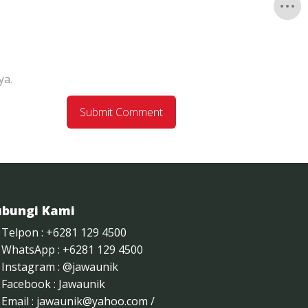
ya.
bungi Kami
Telpon : +6281 129 4500
WhatsApp : +6281 129 4500
Instagram :
@jawaunik
Facebook :
Jawaunik
Email :
jawaunik@yahoo.com
/