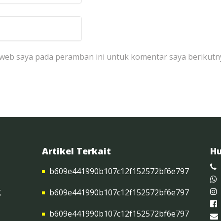
 web saya pada peramban ini untuk komentar saya berikutn
Artikel Terkait
Hu
b609e441990b107c12f152572bf6e797
g
b609e441990b107c12f152572bf6e797
b609e441990b107c12f152572bf6e797