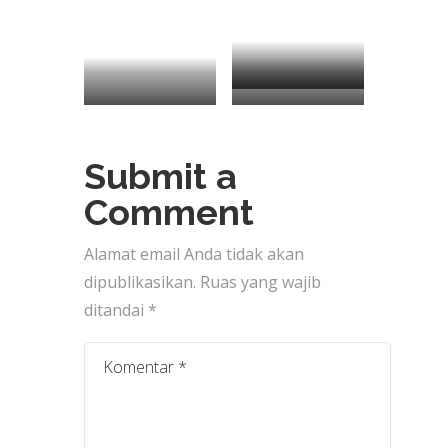
BOTOK IKAN
UDANG SAOS
NASI WIWIT
NILA
BANGKOK
Submit a
Comment
Alamat email Anda tidak akan
dipublikasikan.
Ruas yang wajib
ditandai
*