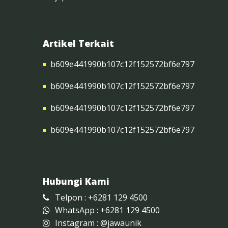
Artikel Terkait
b609e441990b107c12f152572bf6e797
b609e441990b107c12f152572bf6e797
b609e441990b107c12f152572bf6e797
b609e441990b107c12f152572bf6e797
Hubungi Kami
Telpon : +6281 129 4500
WhatsApp : +6281 129 4500
Instagram :
@jawaunik